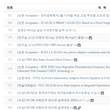
번호
제 목
181
[논문 Acceptance - 전자공학회지] 올-디지털 위상 고정 루프용 오프
180
[논문 Acceptance - TCAS-II] A 990uW 1.6-GHz PLL Based on a Novel Supply
179
김유근 박사님 삼성 수석연구원 승격 소식!
(3)
178
[연구실 소식] 이명재 박사님, 반유진 학사님(?) 졸업!
(3)
177
[연구실 소식] ISSCC2013 SRP Session 발표!
(2)
176
[논문 Acceptance - ELEX ] A 10-Gb/s low-power adaptive continuous-time line
175
[수상] TMS Best Paper Award (Silver Prize)
(2)
[논문 Acceptance - IEEE TED] Area-Dependent Photodetection Frequency Respon
174
Fabricated With Standard CMOS Technology
(4)
173
[논문게재 - JSTS] An 8-Gb/s Inductorless Adaptive Passive Equalizer in 0.
172
[학술대회발표 - PGC 2012] Bit-Error Rate Analysis of Integrated Optoelectron
171
[수상] 2012년도 한국연구재단 전자정보분야 우수논문상 수상
(2)
170
[수상] 제13회 대한민국 반도체 설계대전 관련뉴스^^;;
(2)
169
[수상] 제13회 대한민국 반도체 설계대전
(4)