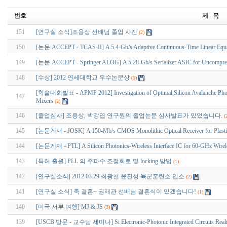
번호
제 목
151
[연구실 소식]조용상 선배님 졸업 사진
(2)
150
[논문 ACCEPT - TCAS-II] A 5.4-Gb/s Adaptive Continuous-Time Linear Equa
149
[논문 ACCEPT - Springer ALOG] A 5.28-Gb/s Serializer ASIC for Uncompress
148
[수상] 2012 연세대학교 우수논문상
(5)
[학술대회발표 - APMP 2012] Investigation of Optimal Silicon Avalanche Photod
147
Mixers
(2)
146
[졸업심사] 조용상, 박강엽 연구원의 졸업논문 심사발표가 있었습니다.
(
145
[논문게재 - JOSK] A 150-Mb/s CMOS Monolithic Optical Receiver for Plastic 
144
[논문게재 - PTL] A Silicon Photonics-Wireless Interface IC for 60-GHz Wirel
143
[특허 출원] PLL 의 주파수 조정회로 및 locking 방법
(1)
142
[연구실소식] 2012.03.29 최광천 윤진성 육군훈련소 입소
(2)
141
[연구실 소식] 축 결혼~ 권재관 선배님 결혼식이 있겠습니다!
(1)
140
[미국 서부 여행] MJ & JS
(3)
139
[USCB 방문 - 교수님 세미나] Si Electronic-Photonic Integrated Circuits Real