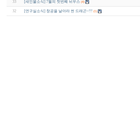
33
[새인물소식] 7월의 첫번째 뉘우스
(4)
32
[연구실소식] 창공을 날아라 썬 드래곤~!!!
(1)