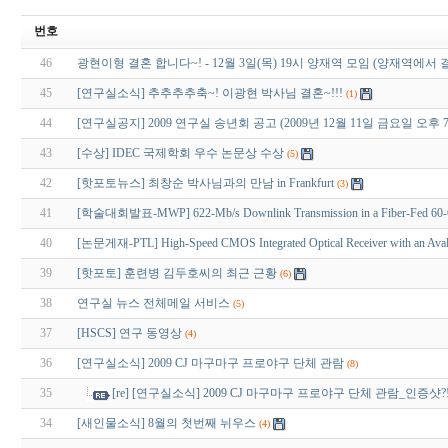
번호
46
광현이형 결혼 합니다~! - 12월 3일(목) 19시 양재역 모임 (양재역에
45
[연구실소식] 추추추추축~! 이광현 박사님 결혼~!!!
(1)
44
[연구실공지] 2009 연구실 송년회 공고 (2009년 12월 11일 금요일 오후 
43
[수상] IDEC 국제학회 우수 논문상 수상
(5)
42
[핫포토뉴스] 최창순 박사님과의 만남 in Frankfurt
(3)
41
[학술대회발표-MWP] 622-Mb/s Downlink Transmission in a Fiber-Fed 60-GHz 
40
[논문게재-PTL] High-Speed CMOS Integrated Optical Receiver with an Avala
39
[핫포토] 훈련병 김두호씨의 최근 근황
(6)
38
연구실 뉴스 전체메일 서비스
(5)
37
[HSCS] 연구 동영상
(4)
36
[연구실소식] 2009 CJ 마구마구 프로야구 단체 관람
(8)
35
[re] [연구실소식] 2009 CJ 마구마구 프로야구 단체 관람_인증샷?
34
[새인물소식] 8월의 첫번째 뉘우스
(4)