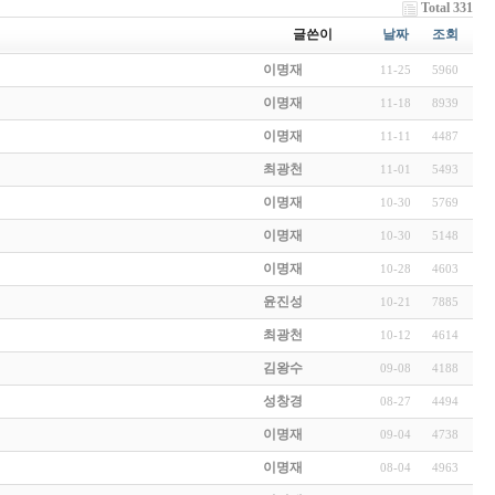
Total 331
글쓴이
날짜
조회
이명재
11-25
5960
이명재
11-18
8939
이명재
11-11
4487
최광천
11-01
5493
이명재
10-30
5769
이명재
10-30
5148
이명재
10-28
4603
윤진성
10-21
7885
최광천
10-12
4614
김왕수
09-08
4188
성창경
08-27
4494
이명재
09-04
4738
이명재
08-04
4963