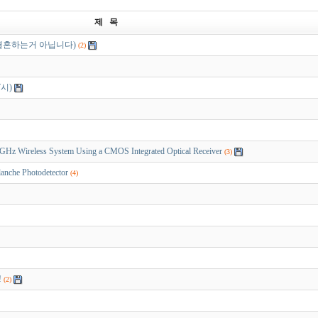
제 목
서 결혼하는거 아닙니다)
(2)
7시)
Wireless System Using a CMOS Integrated Optical Receiver
(3)
nche Photodetector
(4)
!
(2)