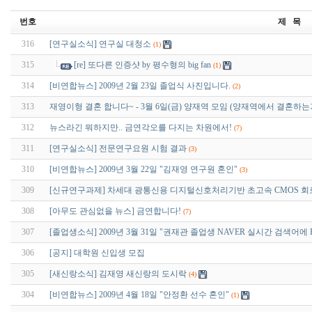
번호
제 목
316
[연구실소식] 연구실 대청소
(1)
315
[re] 또다른 인증샷 by 평수형의 big fan
(1)
314
[비연합뉴스] 2009년 2월 23일 졸업식 사진입니다.
(2)
313
재영이형 결혼 합니다~ - 3월 6일(금) 양재역 모임 (양재역에서 결혼하
312
뉴스라긴 뭐하지만.. 금연각오를 다지는 차원에서!
(7)
311
[연구실소식] 전문연구요원 시험 결과
(3)
310
[비연합뉴스] 2009년 3월 22일 "김재영 연구원 혼인"
(3)
309
[신규연구과제] 차세대 광통신용 디지털신호처리기반 초고속 CMOS 회
308
[아무도 관심없을 뉴스] 금연합니다!
(7)
307
[졸업생소식] 2009년 3월 31일 "권재관 졸업생 NAVER 실시간 검색어에 Ra
306
[공지] 대학원 신입생 모집
305
[새신랑소식] 김재영 새신랑의 도시락
(4)
304
[비연합뉴스] 2009년 4월 18일 "안정환 선수 혼인"
(1)