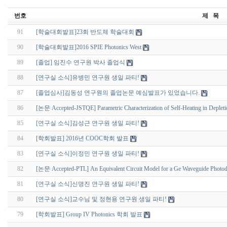
번호
제 목
91
[학술대회발표]23회 반도체 학술대회
90
[학술대회발표]2016 SPIE Photonics West
89
[졸업] 임진수 연구원 박사 졸업식
88
[연구실 소식]유병민 연구원 생일 파티!
87
[졸업심사]김동성 연구원의 졸업논문 예심발표가 있었습니다.
86
[논문 Accepted-JSTQE] Parametric Characterization of Self-Heating in Deplet
85
[연구실 소식]김성근 연구원 생일 파티!
84
[학회발표] 2016년 COOC학회 발표
83
[연구실 소식]이정민 연구원 생일 파티!
82
[논문 Accepted-PTL] An Equivalent Circuit Model for a Ge Waveguide Photode
81
[연구실 소식]신명진 연구원 생일 파티!
80
[연구실 소식]교수님 및 정현용 연구원 생일 파티!
79
[학회발표] Group IV Photonics 학회 발표