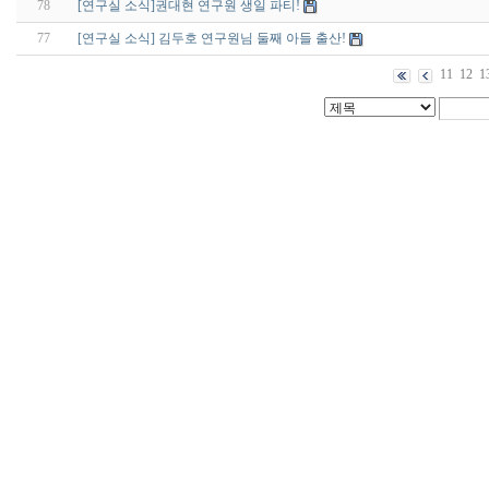
78
[연구실 소식]권대현 연구원 생일 파티!
77
[연구실 소식] 김두호 연구원님 둘째 아들 출산!
11
12
1