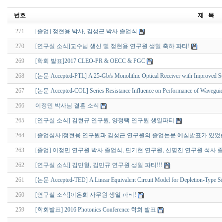
번호
제 목
271
[졸업] 정현용 박사, 김성근 박사 졸업식
270
[연구실 소식]교수님 생신 및 정현용 연구원 생일 축하 파티!
269
[학회 발표]2017 CLEO-PR & OECC & PGC
268
[논문 Accepted-PTL] A 25-Gb/s Monolithic Optical Receiver with Improved Sen
267
[논문 Accepted-COL] Series Resistance Influence on Performance of Waveguid
266
이정민 박사님 결혼 소식
265
[연구실 소식] 김현규 연구원, 양정택 연구원 생일파티
264
[졸업심사]정현용 연구원과 김성근 연구원의 졸업논문 예심발표가 있었
263
[졸업] 이정민 연구원 박사 졸업식, 편기현 연구원, 신명진 연구원 석사 
262
[연구실 소식] 김민형, 김민규 연구원 생일 파티!!!
261
[논문 Accepted-TED] A Linear Equivalent Circuit Model for Depletion-Type S
260
[연구실 소식]이은희 사무원 생일 파티!
259
[학회발표] 2016 Photonics Conference 학회 발표