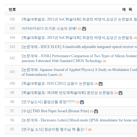
번호
제 목
106
[학술대회발표- 2011년 SoC학술대회] 최광천,박영석,김성근 논문발표 
105
아카라카보다 뜨거운 스승의 은혜!
(3)
104
[학술대회발표- 2011년 SoC학술대회] 최광천,박영석,김성근 논문발표
(4)
103
[논문게재 - IEICE ELEX] A bandwidth adjustable integrated optical receiver with
[논문게재 - JOSK] Performance Comparison of Two Types of Silicon Avalanche 
102
junctions Fabricated With Standard CMOS Technology
(4)
[논문게제- Japanese Journal of Applied Physics] A Study on Modulation Configu
101
of Semiconductor Lasers
(4)
100
[학술대회발표- ISSCC2011] 김왕수 논문발표
(4)
99
[학술대회발표- 제18회 반도체학술대회] 윤진성 논문발표
(2)
98
[연구실소식] 졸업선물 증정!!!!!!!
(5)
97
[수상] TMS Best Paper Award (Bronze Prize)
(3)
96
[논문게재 - Electronics Letters] Mixed-mode QPSK demodulator for home netw
95
[연구실 소식] 창순이형 형수님 책 출간~!
(8)