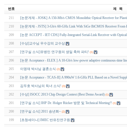
번호
제 목
211
[논문게재 - JOSK] A 150-Mb/s CMOS Monolithic Optical Receiver for Plastic 
210
[논문게재 - JSTS] 3-Gb/s 60-GHz Link With SiGe BiCMOS Receiver Front
209
[논문 ACCEPT - IET CDS] Fully-Integrated Serial-Link Receiver with Optical I
208
[수상]교수님 우수강의 교수상
207
[연구실 소식]유병민 연구원의 생일 축하 파티!
(1)
206
[논문 Acceptance - ELEX ] A 10-Gb/s low-power adaptive continuous-time line
205
이명재 박사님 결혼소식
(2)
204
[논문 Acceptance - TCAS-II] A 990uW 1.6-GHz PLL Based on a Novel Supply
203
김두호 박사님의 득녀 소식!
(3)
202
[수상] ISOCC 2013 Chip Design Contest (Best Demo Award)
(1)
201
[연구실 소식] IHP Dr. Holger Rücker 방문 및 Technical Meeting!!
(1)
200
[연구실 소식] 2011 송년회~
(2)
199
[초청세미나] IMEC 반유진연구원