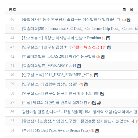
번호
제 목
46
[졸업심사]김왕수 연구원의 졸업논문 예심발표가 있었습니다.
(1)
45
[학술대회]2010 International SoC Design Conference Chip Design Cont
44
[핫포토뉴스] 최창순 박사님과의 만남 in Frankfurt
(3)
43
[연구실소식] 연구실 곱창 회식
(6월의 뉴스 선정!)
(3)
42
[학술대회발표- ISCAS 2011] 박영석 논문발표
(3)
41
[학술대회발표] MWP/APMP 2014
40
[연구실 소식] 2011_HSCS_SUMMER_MT
(4)
39
[연구실 소식] 김왕수 방장님 생일!!
(2)
38
[연구실 소식] 연구실 논문 피인용 횟수 TOP 10!!
37
[수상] 제13회 대한민국 반도체 설계대전
(4)
36
광현이형 결혼 합니다~! - 12월 3일(목) 19시 양재역 모임 (양재역에서
35
[졸업심사] 조용상, 박강엽 연구원의 졸업논문 심사발표가 있었습니다.
(
34
[수상] TMS Best Paper Award (Bronze Prize)
(2)