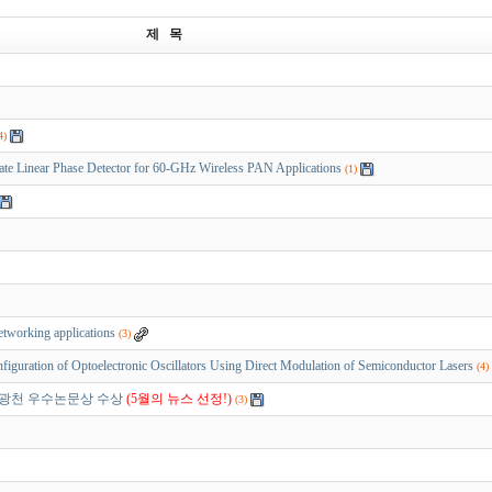
제 목
4)
inear Phase Detector for 60-GHz Wireless PAN Applications
(1)
working applications
(3)
uration of Optoelectronic Oscillators Using Direct Modulation of Semiconductor Lasers
(4)
 최광천 우수논문상 수상
(5월의 뉴스 선정!)
(3)