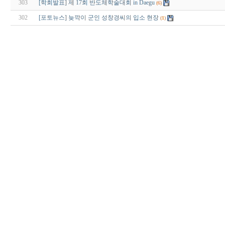
303
[학회발표] 제 17회 반도체학술대회 in Daegu
(6)
302
[포토뉴스] 늦깍이 군인 성창경씨의 입소 현장
(1)