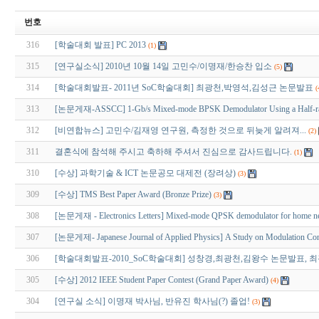
번호
316
[학술대회 발표] PC 2013
(1)
315
[연구실소식] 2010년 10월 14일 고민수/이명재/한승찬 입소
(5)
314
[학술대회발표- 2011년 SoC학술대회] 최광천,박영석,김성근 논문발표
(
313
[논문게재-ASSCC] 1-Gb/s Mixed-mode BPSK Demodulator Using a Half-rate L
312
[비연합뉴스] 고민수/김재영 연구원, 측정한 것으로 뒤늦게 알려져...
(2)
311
결혼식에 참석해 주시고 축하해 주셔서 진심으로 감사드립니다.
(1)
310
[수상] 과학기술 & ICT 논문공모 대제전 (장려상)
(3)
309
[수상] TMS Best Paper Award (Bronze Prize)
(3)
308
[논문게재 - Electronics Letters] Mixed-mode QPSK demodulator for home net
307
[논문게제- Japanese Journal of Applied Physics] A Study on Modulation Config
306
[학술대회발표-2010_SoC학술대회] 성창경,최광천,김왕수 논문발표,
305
[수상] 2012 IEEE Student Paper Contest (Grand Paper Award)
(4)
304
[연구실 소식] 이명재 박사님, 반유진 학사님(?) 졸업!
(3)