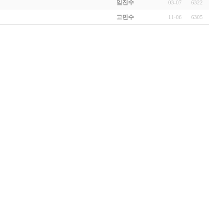
임진수
03-07
6322
고민수
11-06
6305