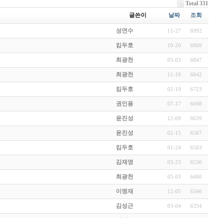
Total 331
글쓴이
날짜
조회
성연수
11-27
6992
킴두호
10-20
6869
최광천
05-03
6847
최광천
11-19
6842
킴두호
02-19
6723
권인용
07-17
6698
윤진성
12-09
6639
윤진성
02-15
6587
킴두호
01-24
6583
김재영
03-23
6536
최광천
05-03
6460
이명재
12-05
6346
김성근
03-04
6334