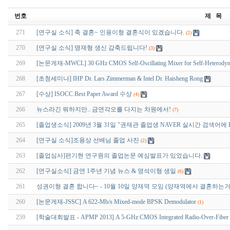
번호
제 목
271
[연구실 소식] 축 결혼~ 인용이형 결혼식이 있겠습니다.
(2)
270
[연구실 소식] 명재형 생신 감축드립니다!
(3)
269
[논문게재-MWCL] 30 GHz CMOS Self-Oscillating Mixer for Self-Heterodyne 
268
[초청세미나] IHP Dr. Lars Zimmerman & Intel Dr. Haisheng Rong
267
[수상] ISOCC Best Paper Award 수상
(4)
266
뉴스라긴 뭐하지만.. 금연각오를 다지는 차원에서!
(7)
265
[졸업생소식] 2009년 3월 31일 "권재관 졸업생 NAVER 실시간 검색어에 Ra
264
[연구실 소식]조용상 선배님 졸업 사진
(2)
263
[졸업심사]편기현 연구원의 졸업논문 예심발표가 있었습니다.
262
[연구실소식] 금연 1주년 기념 뉴스 & 영석이형 생일
(6)
261
성권이형 결혼 합니다~ - 10월 10일 양재역 모임 (양재역에서 결혼하는
260
[논문게재-JSSC] A 622-Mb/s Mixed-mode BPSK Demodulator
(1)
259
[학술대회발표 - APMP 2013] A 5-GHz CMOS Integrated Radio-Over-Fiber R