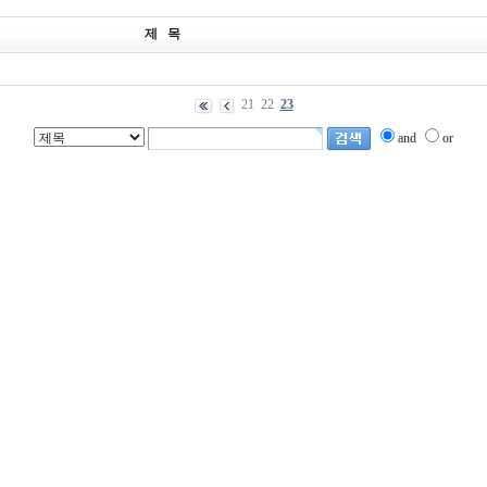
제 목
21
22
23
and
or