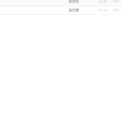
반유진
04-26
7535
김민형
04-26
3693