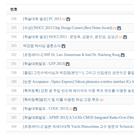
번호
196
[학술대회 발표] PC 2013
(1)
195
[수상] ISOCC 2013 Chip Design Contest (Best Demo Award)
(1)
194
[학술대회 발표] ISOCC2013 - 문정욱, 김왕수, 윤진성, 김성근
(1)
193
박강엽 박사님 결혼소식
192
[초청세미나] IHP Dr. Lars Zimmerman & Intel Dr. Haisheng Rong
191
[학술대회발표 - GFP 2013]
190
[졸업] 고민수박사님과 박강엽(본인^^), 그리고 신입생인 성연수군 졸
189
[논문 Acceptance - Optics Express] Silicon photonics-wireless interface ICs f
188
[특허등록] 강한 광 주입 반도체 레이저의 이중 루프 변조를 이용한 높
187
[특허등록]발진기 및 이를 이용한 위상 고정 루프
(2)
186
[학술대회발표 - COOC 2013]
(2)
185
[학술대회발표 - APMP 2013] A 5-GHz CMOS Integrated Radio-Over-Fiber 
184
[초청세미나] 일본 와세다대학 Yuichi Matsushima 교수 방문과 Technical m