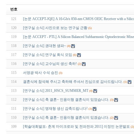
번호
121
[논문 ACCEPT-JQE] A 10-Gb/s 850-nm CMOS OEIC Receiver with a Silicon 
120
[연구실 소식] 사진으로 보는 연구실 근황
(5)
119
[논문 ACCEPT - PTL] A Silicon Balanced Subharmonic Optoelectronic Mixer 
118
[연구실 소식] 권대현 생파~
(4)
117
[연구실 소식] 연구실 회식 모임
(6)
116
[연구실 소식] 교수님의 생신 축하!
(2)
115
서영광 박사 수석 승진
(3)
114
결혼식에 참석해 주시고 축하해 주셔서 진심으로 감사드립니다.
(1)
113
[연구실 소식] 2011_HSCS_SUMMER_MT
(4)
112
[연구실 소식] 축 결혼~ 인용이형 결혼식이 있었습니다.
(3)
111
[연구실 소식] 명재형 생신 감축드립니다!
(3)
110
[연구실 소식] 축 결혼~ 인용이형 결혼식이 있겠습니다.
(2)
109
[학술대회발표- 춘계 마이크로파 및 전파전파 2011] 이정민 논문발표
(2)