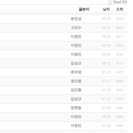
Total 331
글쓴이
날짜
조회
윤진성
09-19
4735
고민수
09-16
3835
이정민
09-16
4077
이정민
09-06
5635
이정민
09-06
4530
김성근
08-12
4153
최우영
07-23
5470
권인용
07-17
6699
김민형
07-13
5815
김성근
07-11
5410
정현용
07-04
5384
이정민
06-28
5386
이정민
05-30
4480