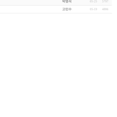
박영석
05-25
5797
고민수
05-19
4886