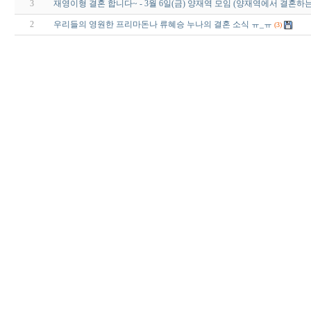
3
재영이형 결혼 합니다~ - 3월 6일(금) 양재역 모임 (양재역에서 결혼하
2
우리들의 영원한 프리마돈나 류혜승 누나의 결혼 소식 ㅠ_ㅠ
(3)