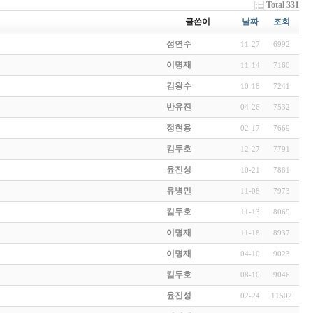
Total 331
글쓴이
날짜
조회
성연수
11-27
6992
이명재
11-14
7160
김왕수
10-18
7241
반유진
04-26
7532
정현용
02-17
7669
킴두호
12-27
7791
윤진성
10-21
7881
유병민
11-08
7973
킴두호
11-13
8069
이명재
11-18
8937
이명재
04-10
9023
킴두호
08-10
9046
윤진성
02-24
11502