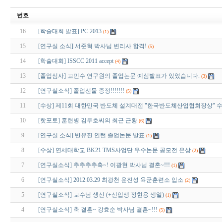
번호
16
[학술대회 발표] PC 2013
(1)
15
[연구실 소식] 서준혁 박사님 변리사 합격!
(5)
14
[학술대회] ISSCC 2011 accept
(4)
13
[졸업심사] 고민수 연구원의 졸업논문 예심발표가 있었습니다.
(3)
12
[연구실소식] 졸업선물 증정!!!!!!!
(5)
11
[수상] 제11회 대한민국 반도체 설계대전 "한국반도체산업협회장상" 
10
[핫포토] 훈련병 김두호씨의 최근 근황
(6)
9
[연구실 소식] 반유진 인턴 졸업논문 발표
(1)
8
[수상] 연세대학교 BK21 TMS사업단 우수논문 공모전 은상
(2)
7
[연구실소식] 추추추추축~! 이광현 박사님 결혼~!!!
(1)
6
[연구실소식] 2012.03.29 최광천 윤진성 육군훈련소 입소
(2)
5
[연구실소식] 교수님 생신 (+신입생 정현용 생일)
(1)
4
[연구실소식] 축 결혼~ 강효순 박사님 결혼~!!!
(5)