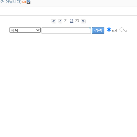
는거 아닙니다)
(2)
21
22
23
and
or