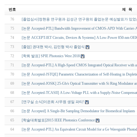
번호
제 목
76
[졸업심사]정현용 연구원과 김성근 연구원의 졸업논문 예심발표가 있었
75
[논문 Accepted-PTL] Bandwidth Improvement of CMOS-APD With Carrier-Acc
74
[논문 ACCEPT-IET Circuits, Devices & Systems] A Low-Power 850-nm OEIC
73
[졸업] 권대현 박사, 김민형 박사 졸업식
72
[학회 발표] SPIE Photonics West 2018
71
[논문 Accepted-PTL] A High-Speed CMOS Integrated Optical Receiver with
70
[논문 Accepted-JSTQE] Parametric Characterization of Self-Heating in Deplet
69
[논문 Accepted-JOSK] 25-Gb/s Optical Transmitter with Si Ring Modulator 
68
[논문 Accepted-TCASII] A Low-Voltage PLL with a Supply-Noise Compensa
67
[연구실 소식]이은희 사무원 생일 파티!
66
[논문 Accepted] A Single-Bit Sampling Demodulator for Biomedical Implants
65
[학술대회발표]2015 IEEE Photonics Conference
64
[논문 Accepted-PTL] An Equivalent Circuit Model for a Ge Waveguide Photode