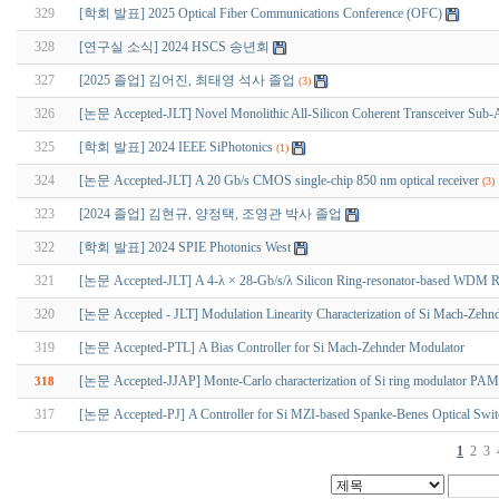
329
[학회 발표] 2025 Optical Fiber Communications Conference (OFC)
328
[연구실 소식] 2024 HSCS 송년회
327
[2025 졸업] 김어진, 최태영 석사 졸업
(3)
326
[논문 Accepted-JLT] Novel Monolithic All-Silicon Coherent Transceiver Sub-
325
[학회 발표] 2024 IEEE SiPhotonics
(1)
324
[논문 Accepted-JLT] A 20 Gb/s CMOS single-chip 850 nm optical receiver
(3)
323
[2024 졸업] 김현규, 양정택, 조영관 박사 졸업
322
[학회 발표] 2024 SPIE Photonics West
321
[논문 Accepted-JLT] A 4-λ × 28-Gb/s/λ Silicon Ring-resonator-based WDM Rece
320
[논문 Accepted - JLT] Modulation Linearity Characterization of Si Mach-Zehn
319
[논문 Accepted-PTL] A Bias Controller for Si Mach-Zehnder Modulator
[논문 Accepted-JJAP] Monte-Carlo characterization of Si ring modulator PAM
318
317
[논문 Accepted-PJ] A Controller for Si MZI-based Spanke-Benes Optical Switch
1
2
3