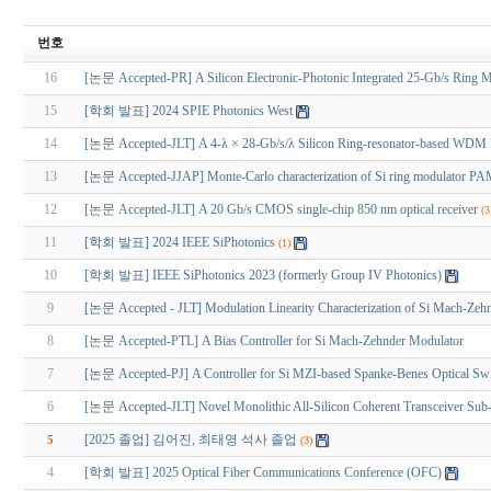
번호
16
[논문 Accepted-PR] A Silicon Electronic-Photonic Integrated 25-Gb/s Ring Mod
15
[학회 발표] 2024 SPIE Photonics West
14
[논문 Accepted-JLT] A 4-λ × 28-Gb/s/λ Silicon Ring-resonator-based WDM Re
13
[논문 Accepted-JJAP] Monte-Carlo characterization of Si ring modulator PA
12
[논문 Accepted-JLT] A 20 Gb/s CMOS single-chip 850 nm optical receiver
(3
11
[학회 발표] 2024 IEEE SiPhotonics
(1)
10
[학회 발표] IEEE SiPhotonics 2023 (formerly Group IV Photonics)
9
[논문 Accepted - JLT] Modulation Linearity Characterization of Si Mach-Zeh
8
[논문 Accepted-PTL] A Bias Controller for Si Mach-Zehnder Modulator
7
[논문 Accepted-PJ] A Controller for Si MZI-based Spanke-Benes Optical Switc
6
[논문 Accepted-JLT] Novel Monolithic All-Silicon Coherent Transceiver Sub
[2025 졸업] 김어진, 최태영 석사 졸업
5
(3)
4
[학회 발표] 2025 Optical Fiber Communications Conference (OFC)