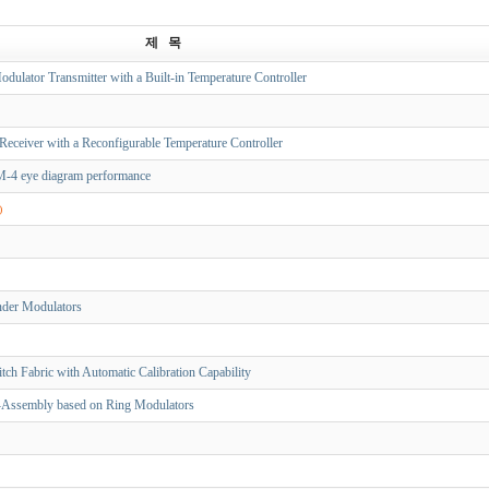
제 목
ulator Transmitter with a Built-in Temperature Controller
ceiver with a Reconfigurable Temperature Controller
M-4 eye diagram performance
)
nder Modulators
h Fabric with Automatic Calibration Capability
-Assembly based on Ring Modulators