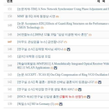
번호
제 목
151
[논문게재-TIM] A New Network Synchronizer Using Phase Adjustment and Feed-
150
MMF 용 EQ 과제 동영상 시연
(6)
[논문 Acceptance-EDL] Effects of Guard-Ring Structures on the Performance of
149
CMOS Technology
(3)
148
[비연합뉴스] 2009년 12월 19일 "삼성 이광현 박사 혼인"
(1)
[아무도 관심없을 뉴스] 금연합니다!
147
(7)
146
[연구실 소식] 김재영 박사님 세미나
(1)
145
[공지] 대학원 신입생 모집
[학술대회발표-MWP2011] A Monolithically Integrated Optical Receiver With a Si
144
802.11 WLAN Applications
(1)
143
[논문 ACCEPT - TCAS II] On-Chip Compensation of Ring VCO Oscillation Fre
142
[연구실 소식] 축 결혼~ 권재관 선배님 결혼식이 있겠습니다!
(1)
141
[연구실 소식] 박강엽 연구원 생일 축하 파티!
(2)
140
[HSCS 속보] 연구실 신입생 출현
(2월의 뉴스 선정!)
(8)
139
[독일소식] MJ in Germany (1)
(10)