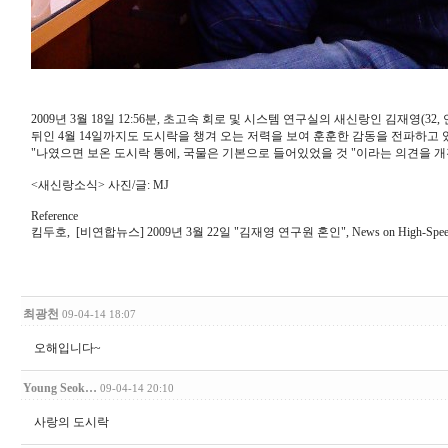
2009년 3월 18일 12:56분, 초고속 회로 및 시스템 연구실의 새신랑인 김재
뒤인 4월 14일까지도 도시락을 챙겨 오는 저력을 보여 훈훈한 감동을 전파하고 있
"나였으면 보온 도시락 통에, 국물은 기본으로 들어있었을 것 "이라는 의견을 
<새신랑소식> 사진/글: MJ
Reference
킴두호, [비연합뉴스] 2009년 3월 22일 "김재영 연구원 혼인", News on High-Speed Circui
최광천
09-04-14 18:07
오해입니다~
Young Seok…
09-04-14 20:10
사랑의 도시락