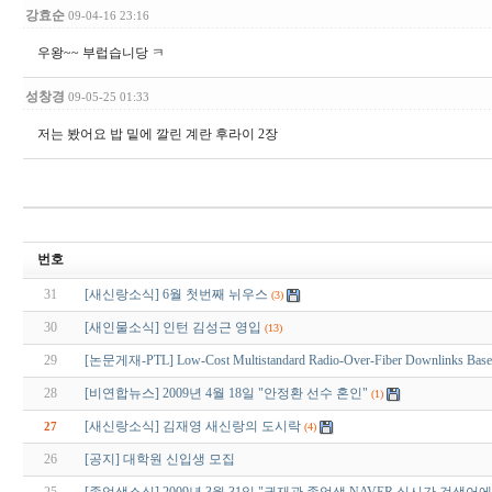
강효순
09-04-16 23:16
우왕~~ 부럽습니당 ㅋ
성창경
09-05-25 01:33
저는 봤어요 밥 밑에 깔린 계란 후라이 2장
번호
31
[새신랑소식] 6월 첫번째 뉘우스
(3)
30
[새인물소식] 인턴 김성근 영입
(13)
29
[논문게재-PTL] Low-Cost Multistandard Radio-Over-Fiber Downlinks Based 
28
[비연합뉴스] 2009년 4월 18일 "안정환 선수 혼인"
(1)
[새신랑소식] 김재영 새신랑의 도시락
27
(4)
26
[공지] 대학원 신입생 모집