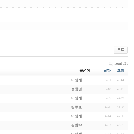
Total 331
글쓴이
날짜
조회
이명재
06-01
4544
성창경
05-10
4815
이명재
05-07
4499
킴두호
04-26
5108
이명재
04-14
4760
김왕수
04-07
4305