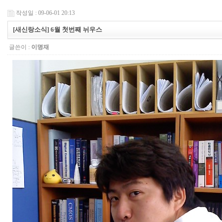
작성일 : 09-06-01 20:13
[새신랑소식] 6월 첫번째 뉘우스
글쓴이 :
이명재