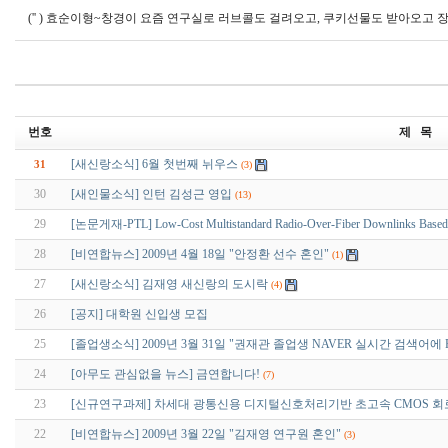
('' ) 효순이형~창경이 요즘 연구실로 러브콜도 걸려오고, 쿠키선물도 받아오고
번호
제 목
[새신랑소식] 6월 첫번째 뉘우스
31
(3)
30
[새인물소식] 인턴 김성근 영입
(13)
29
[논문게재-PTL] Low-Cost Multistandard Radio-Over-Fiber Downlinks Based o
28
[비연합뉴스] 2009년 4월 18일 "안정환 선수 혼인"
(1)
27
[새신랑소식] 김재영 새신랑의 도시락
(4)
26
[공지] 대학원 신입생 모집
25
[졸업생소식] 2009년 3월 31일 "권재관 졸업생 NAVER 실시간 검색어에 Ra
24
[아무도 관심없을 뉴스] 금연합니다!
(7)
23
[신규연구과제] 차세대 광통신용 디지털신호처리기반 초고속 CMOS 회
22
[비연합뉴스] 2009년 3월 22일 "김재영 연구원 혼인"
(3)