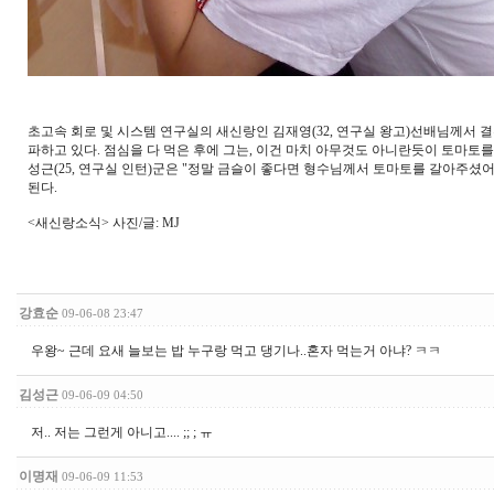
초고속 회로 및 시스템 연구실의 새신랑인 김재영(32, 연구실 왕고)선배님께서 결
파하고 있다. 점심을 다 먹은 후에 그는, 이건 마치 아무것도 아니란듯이 토마토를
성근(25, 연구실 인턴)군은 "정말 금슬이 좋다면 형수님께서 토마토를 갈아주셨어
된다.
<새신랑소식> 사진/글: MJ
강효순
09-06-08 23:47
우왕~ 근데 요새 늘보는 밥 누구랑 먹고 댕기나..혼자 먹는거 아냐? ㅋㅋ
김성근
09-06-09 04:50
저.. 저는 그런게 아니고.... ;; ; ㅠ
이명재
09-06-09 11:53