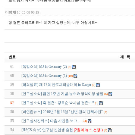
또 한명의 아저씨 부대원 탄생을 경하드리옵나이다!!
이명재
10-03-08 06:19
형 결혼 축하드려요~! 꼭 가고 싶었는데, 너무 아쉽네요~
번호
제 목
61
[독일소식] MJ in Germany (2)
(4)
60
[독일소식] MJ in Germany (1)
(10)
59
[학회발표] 제 17회 반도체학술대회 in Daegu
(6)
58
[연구실소식] 금연 1주년 기념 뉴스 & 영석이형 생일
(6)
[연구실소식] 축 결혼~ 강효순 박사님 결혼~!!!
57
(5)
56
[비연합뉴스] 2010년 2월 16일 "신년 결의 단체사진"
(3)
55
[연구실사진퀴즈] 다음 사진을 보고......
(4)
54
[HSCS 속보] 연구실 신입생 출현
(2월의 뉴스 선정!)
(8)