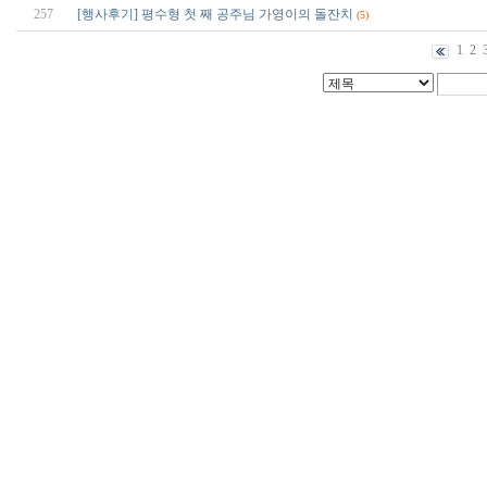
257
[행사후기] 평수형 첫 째 공주님 가영이의 돌잔치
(5)
1
2