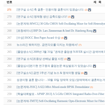
번호
제 목
[연구실 소식] 축 결혼~ 인용이형 결혼식이 있겠습니다.
271
(2)
270
[연구실 소식] 명재형 생신 감축드립니다!
(3)
269
[논문게재-MWCL] 30 GHz CMOS Self-Oscillating Mixer for Self-Heterodyne 
268
[초청세미나] IHP Dr. Lars Zimmerman & Intel Dr. Haisheng Rong
267
[수상] ISOCC Best Paper Award 수상
(4)
266
뉴스라긴 뭐하지만.. 금연각오를 다지는 차원에서!
(7)
265
[졸업생소식] 2009년 3월 31일 "권재관 졸업생 NAVER 실시간 검색어에 Ra
264
[연구실 소식]조용상 선배님 졸업 사진
(2)
263
[졸업심사]편기현 연구원의 졸업논문 예심발표가 있었습니다.
262
[연구실소식] 금연 1주년 기념 뉴스 & 영석이형 생일
(6)
261
성권이형 결혼 합니다~ - 10월 10일 양재역 모임 (양재역에서 결혼하는
260
[논문게재-JSSC] A 622-Mb/s Mixed-mode BPSK Demodulator
(1)
259
[학술대회발표 - APMP 2013] A 5-GHz CMOS Integrated Radio-Over-Fiber R
258
[논문게재-TMTT] Self-Oscillating Harmonic Opto-Electronic Mixer for Fiber