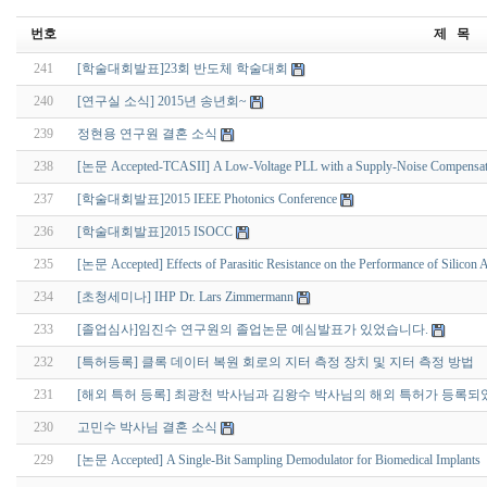
번호
제 목
241
[학술대회발표]23회 반도체 학술대회
240
[연구실 소식] 2015년 송년회~
239
정현용 연구원 결혼 소식
238
[논문 Accepted-TCASII] A Low-Voltage PLL with a Supply-Noise Compensa
237
[학술대회발표]2015 IEEE Photonics Conference
236
[학술대회발표]2015 ISOCC
235
[논문 Accepted] Effects of Parasitic Resistance on the Performance of Silico
234
[초청세미나] IHP Dr. Lars Zimmermann
233
[졸업심사]임진수 연구원의 졸업논문 예심발표가 있었습니다.
232
[특허등록] 클록 데이터 복원 회로의 지터 측정 장치 및 지터 측정 방법
231
[해외 특허 등록] 최광천 박사님과 김왕수 박사님의 해외 특허가 등록되
230
고민수 박사님 결혼 소식
229
[논문 Accepted] A Single-Bit Sampling Demodulator for Biomedical Implants