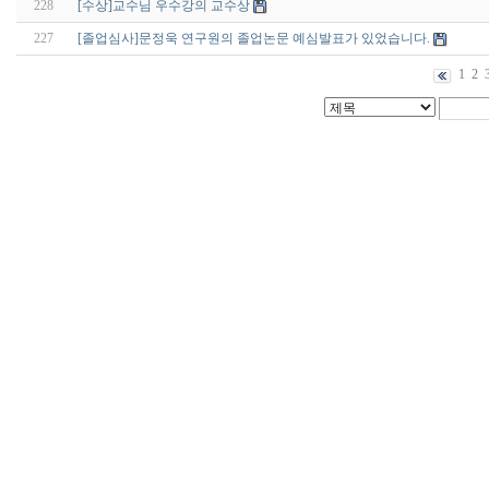
228
[수상]교수님 우수강의 교수상
227
[졸업심사]문정욱 연구원의 졸업논문 예심발표가 있었습니다.
1
2