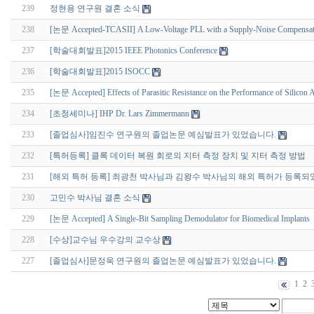
239
정현용 연구원 결혼 소식
238
[논문 Accepted-TCASII] A Low-Voltage PLL with a Supply-Noise Compensa
237
[학술대회발표]2015 IEEE Photonics Conference
236
[학술대회발표]2015 ISOCC
235
[논문 Accepted] Effects of Parasitic Resistance on the Performance of Silico
234
[초청세미나] IHP Dr. Lars Zimmermann
233
[졸업심사]임진수 연구원의 졸업논문 예심발표가 있었습니다.
232
[특허등록] 클록 데이터 복원 회로의 지터 측정 장치 및 지터 측정 방법
231
[해외 특허 등록] 최광천 박사님과 김왕수 박사님의 해외 특허가 등록되
230
고민수 박사님 결혼 소식
229
[논문 Accepted] A Single-Bit Sampling Demodulator for Biomedical Implants
228
[수상]교수님 우수강의 교수상
227
[졸업심사]문정욱 연구원의 졸업논문 예심발표가 있었습니다.
1
2