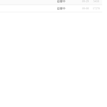
김왕수
09-29
5410
김왕수
09-08
17270