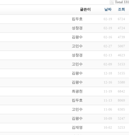
Total 331
글쓴이
날짜
조회
킴두호
02-19
6724
성창경
02-19
4724
김왕수
02-16
4739
고민수
02-27
5007
성창경
02-13
4623
고민수
02-09
5153
김왕수
12-18
5155
김왕수
12-16
5580
최광천
11-19
6842
킴두호
11-13
8069
고민수
11-06
6305
김왕수
10-09
5247
김재영
10-02
5253