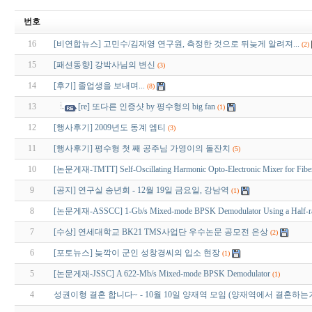
번호
16
[비연합뉴스] 고민수/김재영 연구원, 측정한 것으로 뒤늦게 알려져...
(2)
15
[패션동향] 강박사님의 변신
(3)
14
[후기] 졸업생을 보내며...
(8)
13
[re] 또다른 인증샷 by 평수형의 big fan
(1)
12
[행사후기] 2009년도 동계 엠티
(3)
11
[행사후기] 평수형 첫 째 공주님 가영이의 돌잔치
(5)
10
[논문게재-TMTT] Self-Oscillating Harmonic Opto-Electronic Mixer for Fibe
9
[공지] 연구실 송년회 - 12월 19일 금요일, 강남역
(1)
8
[논문게재-ASSCC] 1-Gb/s Mixed-mode BPSK Demodulator Using a Half-rate L
7
[수상] 연세대학교 BK21 TMS사업단 우수논문 공모전 은상
(2)
6
[포토뉴스] 늦깍이 군인 성창경씨의 입소 현장
(1)
5
[논문게재-JSSC] A 622-Mb/s Mixed-mode BPSK Demodulator
(1)
4
성권이형 결혼 합니다~ - 10월 10일 양재역 모임 (양재역에서 결혼하는