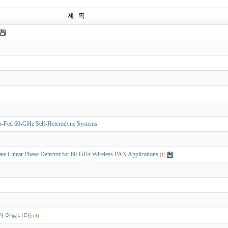
제 목
r-Fed 60-GHz Self-Heterodyne Systems
inear Phase Detector for 60-GHz Wireless PAN Applications
(1)
거 아님니다)
(4)