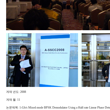
게재 년도: 2008
게재 월: 11
논문제목: 1-Gb/s Mixed-mode BPSK Demodulator Using a Half-rate Linear Phase Detect