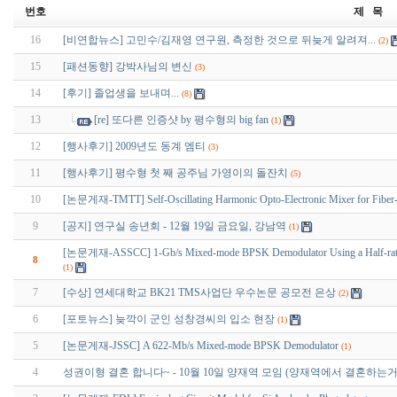
번호
제 목
16
[비연합뉴스] 고민수/김재영 연구원, 측정한 것으로 뒤늦게 알려져...
(2)
15
[패션동향] 강박사님의 변신
(3)
14
[후기] 졸업생을 보내며...
(8)
13
[re] 또다른 인증샷 by 평수형의 big fan
(1)
12
[행사후기] 2009년도 동계 엠티
(3)
11
[행사후기] 평수형 첫 째 공주님 가영이의 돌잔치
(5)
10
[논문게재-TMTT] Self-Oscillating Harmonic Opto-Electronic Mixer for Fiber
9
[공지] 연구실 송년회 - 12월 19일 금요일, 강남역
(1)
[논문게재-ASSCC] 1-Gb/s Mixed-mode BPSK Demodulator Using a Half-rate Li
8
(1)
7
[수상] 연세대학교 BK21 TMS사업단 우수논문 공모전 은상
(2)
6
[포토뉴스] 늦깍이 군인 성창경씨의 입소 현장
(1)
5
[논문게재-JSSC] A 622-Mb/s Mixed-mode BPSK Demodulator
(1)
4
성권이형 결혼 합니다~ - 10월 10일 양재역 모임 (양재역에서 결혼하는