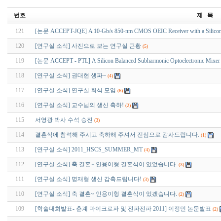
번호
제 목
121
[논문 ACCEPT-JQE] A 10-Gb/s 850-nm CMOS OEIC Receiver with a Silicon A
120
[연구실 소식] 사진으로 보는 연구실 근황
(5)
119
[논문 ACCEPT - PTL] A Silicon Balanced Subharmonic Optoelectronic Mixer f
118
[연구실 소식] 권대현 생파~
(4)
117
[연구실 소식] 연구실 회식 모임
(6)
116
[연구실 소식] 교수님의 생신 축하!
(2)
115
서영광 박사 수석 승진
(3)
114
결혼식에 참석해 주시고 축하해 주셔서 진심으로 감사드립니다.
(1)
113
[연구실 소식] 2011_HSCS_SUMMER_MT
(4)
112
[연구실 소식] 축 결혼~ 인용이형 결혼식이 있었습니다.
(3)
111
[연구실 소식] 명재형 생신 감축드립니다!
(3)
110
[연구실 소식] 축 결혼~ 인용이형 결혼식이 있겠습니다.
(2)
109
[학술대회발표- 춘계 마이크로파 및 전파전파 2011] 이정민 논문발표
(2)