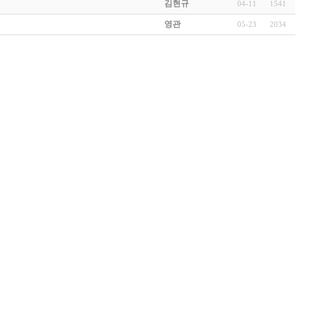
김현규
04-11
1541
영관
05-23
2034