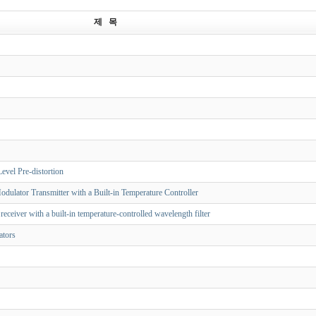
제 목
el Pre-distortion
ulator Transmitter with a Built-in Temperature Controller
ceiver with a built-in temperature-controlled wavelength filter
ators