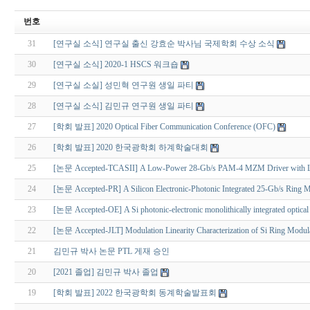
번호
31
[연구실 소식] 연구실 출신 강효순 박사님 국제학회 수상 소식
30
[연구실 소식] 2020-1 HSCS 워크숍
29
[연구실 소실] 성민혁 연구원 생일 파티
28
[연구실 소식] 김민규 연구원 생일 파티
27
[학회 발표] 2020 Optical Fiber Communication Conference (OFC)
26
[학회 발표] 2020 한국광학회 하계학술대회
25
[논문 Accepted-TCASII] A Low-Power 28-Gb/s PAM-4 MZM Driver with Lev
24
[논문 Accepted-PR] A Silicon Electronic-Photonic Integrated 25-Gb/s Ring Mod
23
[논문 Accepted-OE] A Si photonic-electronic monolithically integrated optical re
22
[논문 Accepted-JLT] Modulation Linearity Characterization of Si Ring Modul
21
김민규 박사 논문 PTL 게재 승인
20
[2021 졸업] 김민규 박사 졸업
19
[학회 발표] 2022 한국광학회 동계학술발표회