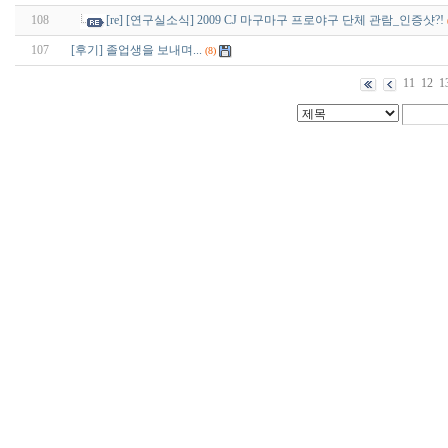
108
[re] [연구실소식] 2009 CJ 마구마구 프로야구 단체 관람_인증샷?!
107
[후기] 졸업생을 보내며...
(8)
11
12
1