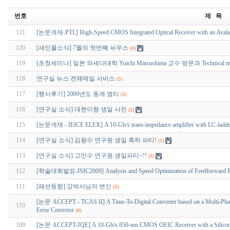
번호
제 목
121
[논문게재-PTL] High-Speed CMOS Integrated Optical Receiver with an Avalan
120
[새인물소식] 7월의 첫번째 뉘우스
(4)
119
[초청세미나] 일본 와세다대학 Yuichi Matsushima 교수 방문과 Technical me
118
연구실 뉴스 전체메일 서비스
(5)
117
[행사후기] 2009년도 동계 엠티
(3)
116
[연구실 소식] 대현이형 생일 사진
(2)
115
[논문게재 - IEICE ELEX] A 10-Gb/s trans-impedance amplifier with LC-ladder 
114
[연구실 소식] 김왕수 연구원 생일 축하 파티!
(1)
113
[연구실 소식] 고민수 연구원 생일파티~!!
(3)
112
[학술대회발표-ISIC2009] Analysis and Speed Optimization of Feedforward Ri
111
[패션동향] 강박사님의 변신
(3)
[논문 ACCEPT - TCAS II] A Time-To-Digital Converter based on a Multi-Phase
110
Error Corrector
(4)
109
[논문 ACCEPT-JQE] A 10-Gb/s 850-nm CMOS OEIC Receiver with a Silicon A