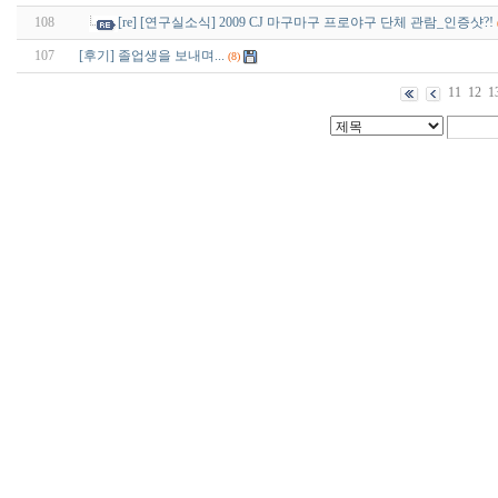
108
[re] [연구실소식] 2009 CJ 마구마구 프로야구 단체 관람_인증샷?!
107
[후기] 졸업생을 보내며...
(8)
11
12
1