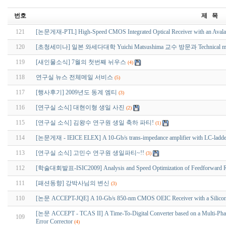
번호
제 목
121
[논문게재-PTL] High-Speed CMOS Integrated Optical Receiver with an Avalan
120
[초청세미나] 일본 와세다대학 Yuichi Matsushima 교수 방문과 Technical me
119
[새인물소식] 7월의 첫번째 뉘우스
(4)
118
연구실 뉴스 전체메일 서비스
(5)
117
[행사후기] 2009년도 동계 엠티
(3)
116
[연구실 소식] 대현이형 생일 사진
(2)
115
[연구실 소식] 김왕수 연구원 생일 축하 파티!
(1)
114
[논문게재 - IEICE ELEX] A 10-Gb/s trans-impedance amplifier with LC-ladder 
113
[연구실 소식] 고민수 연구원 생일파티~!!
(3)
112
[학술대회발표-ISIC2009] Analysis and Speed Optimization of Feedforward Ri
111
[패션동향] 강박사님의 변신
(3)
110
[논문 ACCEPT-JQE] A 10-Gb/s 850-nm CMOS OEIC Receiver with a Silicon A
[논문 ACCEPT - TCAS II] A Time-To-Digital Converter based on a Multi-Phase
109
Error Corrector
(4)