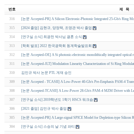
번호
제 목
316
[논문 Accepted-PR] A Silicon Electronic-Photonic Integrated 25-Gb/s Ring Modu
315
[2024 졸업] 김현규, 양정택, 조영관 박사 졸업
314
[연구실 소식] 최광천 박사님 결혼 소식
313
[학회 발표] 2022 한국광학회 동계학술발표회
312
[논문 Accepted-OE] A Si photonic-electronic monolithically integrated optical rec
311
[논문 Accepted-JLT] Modulation Linearity Characterization of Si Ring Modula
310
김민규 박사 논문 PTL 게재 승인
309
[논문 Accepted - TCASII] A Low-Power 40-Gb/s Pre-Emphasis PAM-4 Transmit
308
[논문 Accepted-TCASII] A Low-Power 28-Gb/s PAM-4 MZM Driver with Leve
307
[연구실 소식] 2019학년도 1학기 HSCS 워크숍
306
[2021 졸업] 김민규 박사 졸업
305
[논문 Accepted-PR] A Large-signal SPICE Model for Depletion-type Silicon 
304
[연구실 소식] 스승의 날 기념 파티