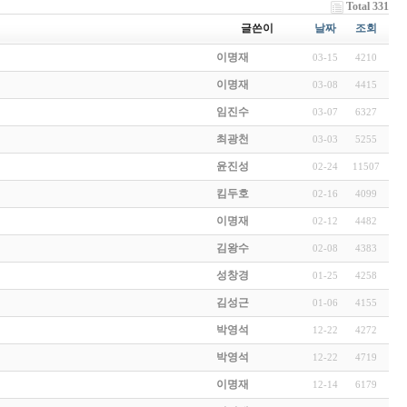
Total 331
글쓴이
날짜
조회
이명재
03-15
4210
이명재
03-08
4415
임진수
03-07
6327
최광천
03-03
5255
윤진성
02-24
11507
킴두호
02-16
4099
이명재
02-12
4482
김왕수
02-08
4383
성창경
01-25
4258
김성근
01-06
4155
박영석
12-22
4272
박영석
12-22
4719
이명재
12-14
6179