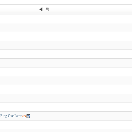
제 목
ing Oscillator
(2)