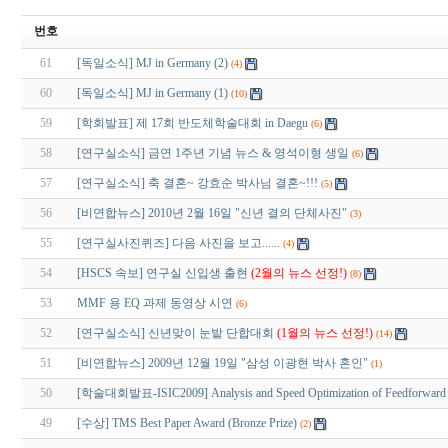
번호
61
[독일소식] MJ in Germany (2)
(4)
60
[독일소식] MJ in Germany (1)
(10)
59
[학회발표] 제 17회 반도체학술대회 in Daegu
(6)
58
[연구실소식] 금연 1주년 기념 뉴스 & 영석이형 생일
(6)
57
[연구실소식] 축 결혼~ 강효순 박사님 결혼~!!!
(5)
56
[비연합뉴스] 2010년 2월 16일 "신년 결의 단체사진"
(3)
55
[연구실사진퀴즈] 다음 사진을 보고......
(4)
54
[HSCS 속보] 연구실 신입생 출현
(2월의 뉴스 선정!)
(8)
53
MMF 용 EQ 과제 동영상 시연
(6)
52
[연구실소식] 신년맞이 눈밭 단합대회
(1월의 뉴스 선정!)
(14)
51
[비연합뉴스] 2009년 12월 19일 "삼성 이광현 박사 혼인"
(1)
50
[학술대회발표-ISIC2009] Analysis and Speed Optimization of Feedforward R
49
[수상] TMS Best Paper Award (Bronze Prize)
(2)