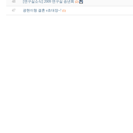
48
[연구실소식] 2009 연구실 송년회
(2)
47
광현이형 결혼 e초대장~!
(1)