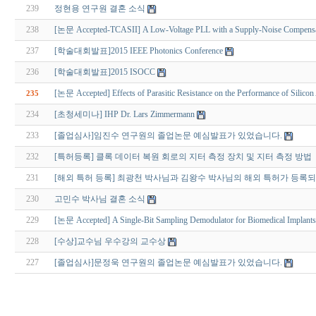
239
정현용 연구원 결혼 소식
238
[논문 Accepted-TCASII] A Low-Voltage PLL with a Supply-Noise Compens
237
[학술대회발표]2015 IEEE Photonics Conference
236
[학술대회발표]2015 ISOCC
[논문 Accepted] Effects of Parasitic Resistance on the Performance of Silic
235
234
[초청세미나] IHP Dr. Lars Zimmermann
233
[졸업심사]임진수 연구원의 졸업논문 예심발표가 있었습니다.
232
[특허등록] 클록 데이터 복원 회로의 지터 측정 장치 및 지터 측정 방법
231
[해외 특허 등록] 최광천 박사님과 김왕수 박사님의 해외 특허가 등록
230
고민수 박사님 결혼 소식
229
[논문 Accepted] A Single-Bit Sampling Demodulator for Biomedical Implants
228
[수상]교수님 우수강의 교수상
227
[졸업심사]문정욱 연구원의 졸업논문 예심발표가 있었습니다.