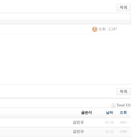
조회 : 2,547
Total 331
글쓴이
날짜
조회
김민규
02-26
2863
김민규
12-31
2569