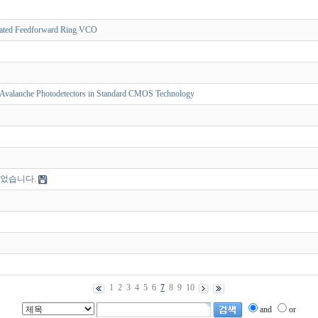
ated Feedforward Ring VCO
on Avalanche Photodetectors in Standard CMOS Technology
되었습니다.
1
2
3
4
5
6
7
8
9
10
and
or