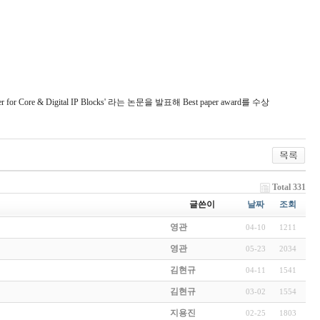
r Core & Digital IP Blocks' 라는 논문을 발표해 Best paper award를 수상
Total 331
글쓴이
날짜
조회
영관
04-10
1211
영관
05-23
2034
김현규
04-11
1541
김현규
03-02
1554
지용진
02-25
1803