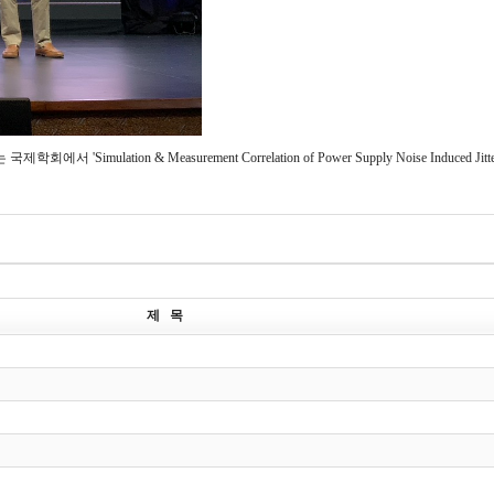
tion & Measurement Correlation of Power Supply Noise Induced Jitter fo
제 목