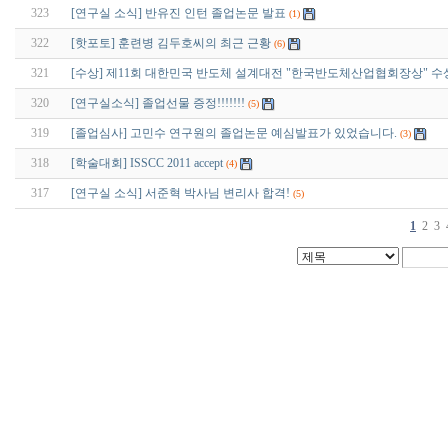
323
[연구실 소식] 반유진 인턴 졸업논문 발표
(1)
322
[핫포토] 훈련병 김두호씨의 최근 근황
(6)
321
[수상] 제11회 대한민국 반도체 설계대전 "한국반도체산업협회장상" 수
320
[연구실소식] 졸업선물 증정!!!!!!!
(5)
319
[졸업심사] 고민수 연구원의 졸업논문 예심발표가 있었습니다.
(3)
318
[학술대회] ISSCC 2011 accept
(4)
317
[연구실 소식] 서준혁 박사님 변리사 합격!
(5)
1
2
3