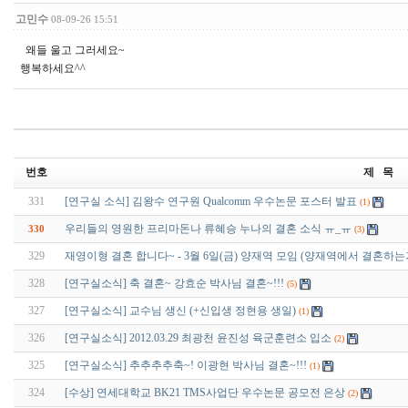
고민수
08-09-26 15:51
왜들 울고 그러세요~
행복하세요^^
번호
제 목
331
[연구실 소식] 김왕수 연구원 Qualcomm 우수논문 포스터 발표
(1)
우리들의 영원한 프리마돈나 류혜승 누나의 결혼 소식 ㅠ_ㅠ
330
(3)
329
재영이형 결혼 합니다~ - 3월 6일(금) 양재역 모임 (양재역에서 결혼하
328
[연구실소식] 축 결혼~ 강효순 박사님 결혼~!!!
(5)
327
[연구실소식] 교수님 생신 (+신입생 정현용 생일)
(1)
326
[연구실소식] 2012.03.29 최광천 윤진성 육군훈련소 입소
(2)
325
[연구실소식] 추추추추축~! 이광현 박사님 결혼~!!!
(1)
324
[수상] 연세대학교 BK21 TMS사업단 우수논문 공모전 은상
(2)