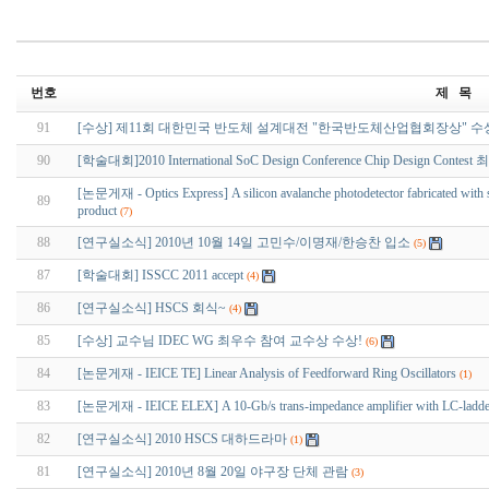
번호
제 목
91
[수상] 제11회 대한민국 반도체 설계대전 "한국반도체산업협회장상" 수
90
[학술대회]2010 International SoC Design Conference Chip Design Cont
[논문게재 - Optics Express] A silicon avalanche photodetector fabricated with
89
product
(7)
88
[연구실소식] 2010년 10월 14일 고민수/이명재/한승찬 입소
(5)
87
[학술대회] ISSCC 2011 accept
(4)
86
[연구실소식] HSCS 회식~
(4)
85
[수상] 교수님 IDEC WG 최우수 참여 교수상 수상!
(6)
84
[논문게재 - IEICE TE] Linear Analysis of Feedforward Ring Oscillators
(1)
83
[논문게재 - IEICE ELEX] A 10-Gb/s trans-impedance amplifier with LC-ladder 
82
[연구실소식] 2010 HSCS 대하드라마
(1)
81
[연구실소식] 2010년 8월 20일 야구장 단체 관람
(3)