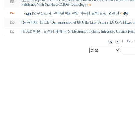
155
Fabricated With Standard CMOS Technology
(4)
[연구실소식] 2010년 8월 20일 야구장 단체 관람_인증샷
154
(1)
153
[논문게재 - IEICE] Demonstration of 60-GHz Link Using a 1.6-Gb/s Mixed
152
[USCB 방문 - 교수님 세미나] Si Electronic-Photonic Integrated Circuits Real
11
12
1