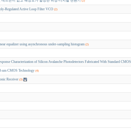
프셋 및 데드존이 없고 해상도가 일정한 위상-디지털 변환기
(2)
y-Regulated Active Loop Filter VCO
(2)
ear equalizer using asynchronous under-sampling histogram
(2)
onse Characterization of Silicon Avalanche Photodetectors Fabricated With Standard CMO
.18-um CMOS Technology
(4)
nic Receiver
(3)