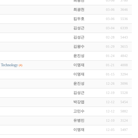
최광천
03-06
3780
최광천
03-06
3646
킴두호
03-06
5536
김성근
03-04
6339
김성근
02-28
5443
김왕수
01-29
3615
윤진성
01-24
4842
S Technology
이명재
01-21
4008
(4)
이명재
01-15
3294
윤진성
12-26
3096
김성근
12-19
5528
박강엽
12-12
5454
고민수
12-12
5882
유병민
12-10
3124
이명재
12-05
5497