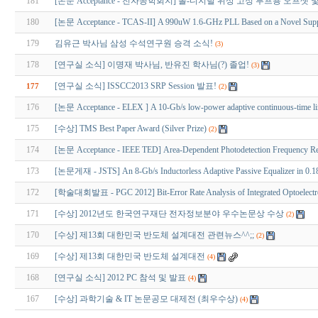
181
[논문 Acceptance - 전자공학회지] 올-디지털 위상 고정 루프용 오
180
[논문 Acceptance - TCAS-II] A 990uW 1.6-GHz PLL Based on a Novel Suppl
179
김유근 박사님 삼성 수석연구원 승격 소식!
(3)
178
[연구실 소식] 이명재 박사님, 반유진 학사님(?) 졸업!
(3)
[연구실 소식] ISSCC2013 SRP Session 발표!
177
(2)
176
[논문 Acceptance - ELEX ] A 10-Gb/s low-power adaptive continuous-time lin
175
[수상] TMS Best Paper Award (Silver Prize)
(2)
174
[논문 Acceptance - IEEE TED] Area-Dependent Photodetection Frequency Resp
173
[논문게재 - JSTS] An 8-Gb/s Inductorless Adaptive Passive Equalizer in 0
172
[학술대회발표 - PGC 2012] Bit-Error Rate Analysis of Integrated Optoelectro
171
[수상] 2012년도 한국연구재단 전자정보분야 우수논문상 수상
(2)
170
[수상] 제13회 대한민국 반도체 설계대전 관련뉴스^^;;
(2)
169
[수상] 제13회 대한민국 반도체 설계대전
(4)
168
[연구실 소식] 2012 PC 참석 및 발표
(4)
167
[수상] 과학기술 & IT 논문공모 대제전 (최우수상)
(4)