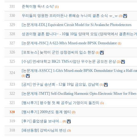
331
준혁이형 득녀 소식!
(1)
330
우리들의 영원한 프리마돈나 류혜승 누나의 결혼 소식 ㅠ_ㅠ
(3)
329
[논문게재-EDL] Equivalent Circuit Model for Si Avalanche Photodetectors
328
성권이형 결혼 합니다~ - 10월 10일 양재역 모임 (양재역에서 결혼하는
327
[논문게재-JSSC] A 622-Mb/s Mixed-mode BPSK Demodulator
(1)
326
[포토뉴스] 늦깍이 군인 성창경씨의 입소 현장
(1)
325
[수상] 연세대학교 BK21 TMS사업단 우수논문 공모전 은상
(2)
[논문게재-ASSCC] 1-Gb/s Mixed-mode BPSK Demodulator Using a Half-rate Li
324
(1)
323
[공지] 연구실 송년회 - 12월 19일 금요일, 강남역
(1)
322
[논문게재-TMTT] Self-Oscillating Harmonic Opto-Electronic Mixer for Fiber
321
[행사후기] 평수형 첫 째 공주님 가영이의 돌잔치
(5)
[행사후기] 2009년도 동계 엠티
320
(3)
319
[후기] 졸업생을 보내며...
(8)
318
[패션동향] 강박사님의 변신
(3)