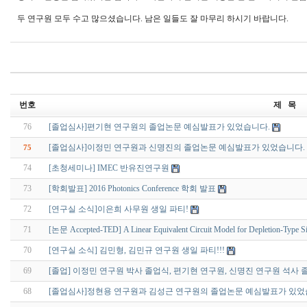
두 연구원 모두 수고 많으셨습니다. 남은 일들도 잘 마무리 하시기 바랍니다.
번호
제 목
76
[졸업심사]편기현 연구원의 졸업논문 예심발표가 있었습니다.
[졸업심사]이정민 연구원과 신명진의 졸업논문 예심발표가 있었습니다.
75
74
[초청세미나] IMEC 반유진연구원
73
[학회발표] 2016 Photonics Conference 학회 발표
72
[연구실 소식]이은희 사무원 생일 파티!
71
[논문 Accepted-TED] A Linear Equivalent Circuit Model for Depletion-Type S
70
[연구실 소식] 김민형, 김민규 연구원 생일 파티!!!
69
[졸업] 이정민 연구원 박사 졸업식, 편기현 연구원, 신명진 연구원 석사 
68
[졸업심사]정현용 연구원과 김성근 연구원의 졸업논문 예심발표가 있었